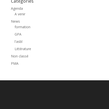
Catégories
Agenda
A venir
News
formation
GPA
l'asbl
Littérature
Non classé
PMA