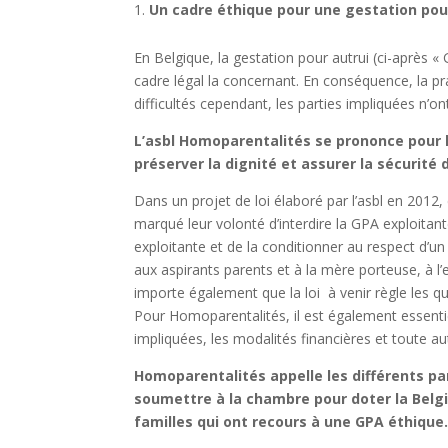
Un cadre éthique pour une gestation pou
En Belgique, la gestation pour autrui (ci-après « 
cadre légal la concernant. En conséquence, la prat
difficultés cependant, les parties impliquées n’o
L’asbl Homoparentalités se prononce pour l
préserver la dignité et assurer la sécurité 
Dans un projet de loi élaboré par l’asbl en 201
marqué leur volonté d’interdire la GPA exploitant
exploitante et de la conditionner au respect d’un
aux aspirants parents et à la mère porteuse, à l’
importe également que la loi à venir règle les que
Pour Homoparentalités, il est également essentiel
impliquées, les modalités financières et toute au
Homoparentalités appelle les différents part
soumettre à la chambre pour doter la Belg
familles qui ont recours à une GPA éthique