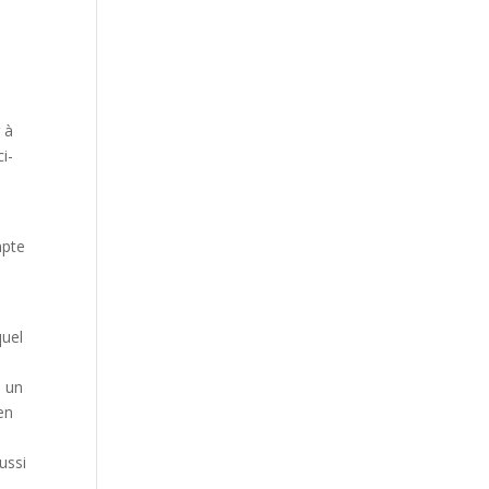
 à
i-
mpte
quel
) un
en
aussi