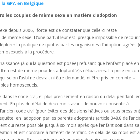
la GPA en Belgique
ers les couples de même sexe en matière d’adoption
exe depuis 2006, force est de constater que celle-ci reste
es de même sexe. D’une part, il leur est presque impossible de recourir
t déplorer la pratique de quotas par les organismes d’adoption agréés (c
homosexuels à la procédure.
issance (à qui la question est posée) refusant que l’enfant placé en
Il en est de même pour les adoptant(e)s célibataires. La prise en co
ui selon l’asbl ne devrait ni être demandé, ni être pris en compte –
ouples homosexuels.
e dans le code civil, et plus précisément en raison du délai pendant le
ent. En plus du délai de deux mois avant de pouvoir consentir à
e l’ancien code civil (pour éviter des décisions hâtives ou sous pression
requête en adoption par les parents adoptants (article 348.8 de l’anci
ment qui reste possible jusqu’à six mois après que l’enfant soit dans sa
éation et est contraire à l’intérêt de l’enfant. Ce délai de six mois est 
crimination. Il est considéré qu’une mère de naissance risque