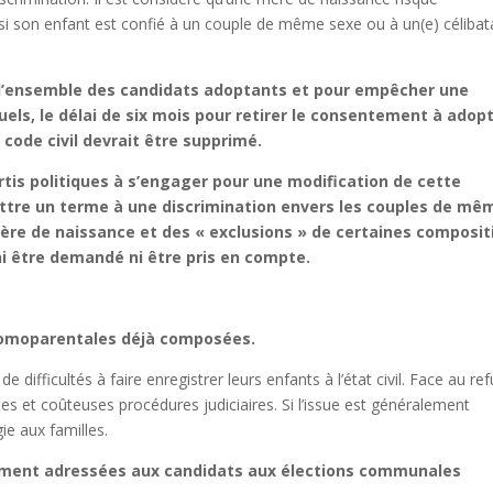
i son enfant est confié à un couple de même sexe ou à un(e) célibat
e l’ensemble des candidats adoptants et pour empêcher une
els, le délai de six mois pour retirer le consentement à adopt
n code civil devrait être supprimé.
rtis politiques à s’engager pour une modification de cette
 mettre un terme à une discrimination envers les couples de mê
 mère de naissance et des « exclusions » de certaines composit
 ni être demandé ni être pris en compte.
homoparentales déjà composées.
difficultés à faire enregistrer leurs enfants à l’état civil. Face au ref
es et coûteuses procédures judiciaires. Si l’issue est généralement
gie aux familles.
rement adressées aux candidats aux élections communales