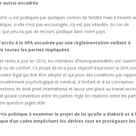
r autrui encadrée
GPA ») est pratiquée par quelques centres de fertilité mais il n’existe 
ique, si elle n’est pas encouragée, n’y est pas interdite. En cas de
nt que peu ou pas de recours juridique dans notre pays.
’accès à la GPA encadrée par une règlementation veillant à
de toutes les parties impliquées.
2, et remis à jour en 2016, les membres d’Homoparentalités ont claire
e ou de confort. Ce projet de loi a pour objectif d’autoriser la GPA no
 cadre légal qui doit être adopté et qui pose des conditions par rappor
encadrement psychologique et médical, à l’enfant et à sa conception. I
stions de droit privé international et laisse une place au travail associ
 qu’une convention entre les parties règle les relations entre les part
tre question jugée utile.
is politique à examiner le projet de loi qu’elle a élaboré et à 
ique d’un cadre empêchant les dérives tout en protégeant les
.