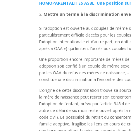
HOMOPARENTALITES ASBL, Une position sur 
Mettre un terme à la discrimination env
Si l’adoption est ouverte aux couples de même s
particulièrement difficile d’accès pour les coupl
l’adoption internationale et d’autre part, on doi
après « OAA ») qui limitent l’accès aux couples 
Une proportion encore importante de mères de na
adoption soit confié à un couple de même sexe. 
par les OAA du refus des mères de naissance, – q
constitue une discrimination à l’encontre des c
L’origine de cette discrimination trouve sa sourc
la mère de naissance peut retirer son consentem
l’adoption de l’enfant, prévu par l’article 348.4 d
autre de délai de six mois reste ouvert après la 
code civil). Le possibilité du retrait du consente
famille adoptive, fragilise les liens en cours de cr
une base permettant la prise en compte d’une dis