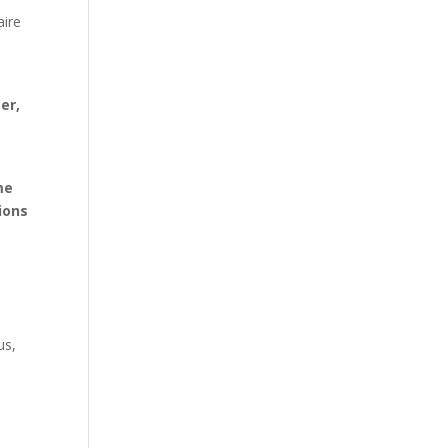
aire
er,
me
ions
us,